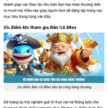
nhanh giúp các thao tác như bắn đạn hay nhận thưởng diễn
ra mượt mà. Điều này giúp người chơi dễ dàng tập trung vào
mục tiêu trong từng ván đấu.
Ưu điểm khi tham gia Bắn Cá 88xx
Ưu điểm Bắn Cá 88xx tiện lợi công bằng thưởng
Để mang lại trải nghiệm giải trí trọn vẹn hệ thống luôn chú