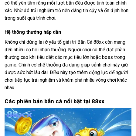
có thể yên tâm rằng mỗi lượt bắn đều được tính toán chính
xác. Nhờ đó trải nghiệm trở nên đáng tin cậy và ổn định hơn
trong suốt quá trình chơi.
Hệ thống thưởng hấp dẫn
Không chỉ dừng lại ở yếu tố giải trí Bắn Cá 88xx còn mang
đến nhiều cơ hội nhận thưởng. Người chơi có thể đạt phần
thưởng cao khi tiêu diệt các mục tiêu lớn hoặc boss trong
game. Chính cơ chế thưởng đa dạng giúp sảnh chơi này giữ
được sức hút lâu dài. Điều này tạo thêm động lực để người
chơi tiếp tục trải nghiệm và khám phá nhiều vòng chơi khác
nhau.
Các phiên bản bắn cá nổi bật tại 88xx