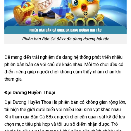
Phiên bản Bắn Cá 88xx đa dạng dương hải tặc
Để mang đến trải nghiệm đa dạng hệ thống phát triển nhiều
phiên bản bắn cá với chủ đề khác nhau. Mỗi trò chơi đều có
điểm riêng giúp người chơi không cảm thấy nhàm chán khi
tham gia.
Đại Dương Huyền Thoại
Đại Dương Huyền Thoại là phiên bản có không gian rộng lớn,
tái hiện thế giới dưới biển với nhiều loài sinh vật khác nhau.
Khi tham gia Bắn Cá 88xx người chơi cần quan sát kỹ để lựa
chọn mục tiêu phù hợp và tối ưu số điểm nhận được. Trò