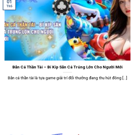
01
Th5
Bắn Cá Thần Tài – Bí Kíp Săn Cá Trúng Lớn Cho Người Mới
Bắn cá thần tài là tựa game giải trí đổi thưởng đang thu hút đông [...]