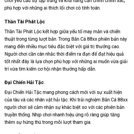
chơi yêu cầu sự tập trung và khả năng căn chỉnh chính xác,
phù hợp với những ai thích lối chơi có tính toán.
Thần Tài Phát Lộc
Thần Tài Phát Lộc kết hợp giữa yếu tố may mắn và chiến
thuật trong từng lượt bắn. Trong Bắn Cá 88xx phiên bản này
mang đến nhiều mục tiêu đặc biệt với giá trị thưởng cao.
Người chơi cần cân nhắc thời điểm ra đạn để đạt hiệu quả
tốt nhất đây là lựa chọn phù hợp với những ai muốn vừa giải
trí vừa tìm kiếm cơ hội nhận thưởng hấp dẫn.
Đại Chiến Hải Tặc
Đại Chiến Hải Tặc mang phong cách mới với sự xuất hiện
của tàu và các nhân vật hải tặc. Khi trải nghiệm Bắn Cá 88xx
người chơi sẽ cảm nhận sự khác biệt so với các phiên bản
truyền thống. Nhịp chơi nhanh hiệu ứng rõ ràng giúp tăng
thêm sự hứng thú trong mỗi lượt tham gia.