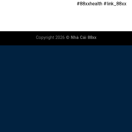
#88xxhealth #link_88xx
Copyright 2026 ©
Nhà Cái 88xx