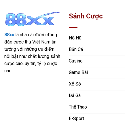
Sảnh Cược
88xx
là nhà cái được đông
Nổ Hũ
đảo cược thủ Việt Nam tin
tưởng với những ưu điểm
Bắn Cá
nổi bật như chất lương sảnh
Casino
cược cao, uy tín, tỷ lệ cược
cao
Game Bài
Xổ Số
Đá Gà
Thể Thao
E-Sport