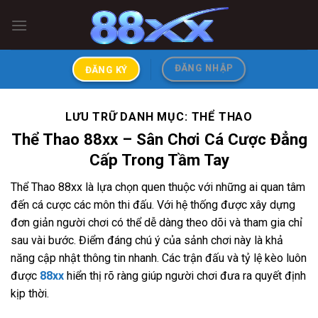
Chuyển
đến
nội
dung
ĐĂNG NHẬP
ĐĂNG KÝ
LƯU TRỮ DANH MỤC:
THỂ THAO
Thể Thao 88xx – Sân Chơi Cá Cược Đẳng
Cấp Trong Tầm Tay
Thể Thao 88xx là lựa chọn quen thuộc với những ai quan tâm
đến cá cược các môn thi đấu. Với hệ thống được xây dựng
đơn giản người chơi có thể dễ dàng theo dõi và tham gia chỉ
sau vài bước. Điểm đáng chú ý của sảnh chơi này là khả
năng cập nhật thông tin nhanh. Các trận đấu và tỷ lệ kèo luôn
được
88xx
hiển thị rõ ràng giúp người chơi đưa ra quyết định
kịp thời.