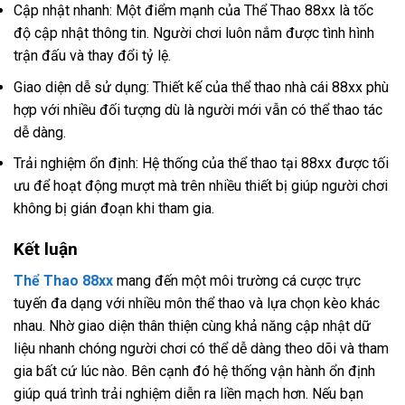
Cập nhật nhanh: Một điểm mạnh của Thể Thao 88xx là tốc
độ cập nhật thông tin. Người chơi luôn nắm được tình hình
trận đấu và thay đổi tỷ lệ.
Giao diện dễ sử dụng: Thiết kế của thể thao nhà cái 88xx phù
hợp với nhiều đối tượng dù là người mới vẫn có thể thao tác
dễ dàng.
Trải nghiệm ổn định: Hệ thống của thể thao tại 88xx được tối
ưu để hoạt động mượt mà trên nhiều thiết bị giúp người chơi
không bị gián đoạn khi tham gia.
Kết luận
Thể Thao 88xx
mang đến một môi trường cá cược trực
tuyến đa dạng với nhiều môn thể thao và lựa chọn kèo khác
nhau. Nhờ giao diện thân thiện cùng khả năng cập nhật dữ
liệu nhanh chóng người chơi có thể dễ dàng theo dõi và tham
gia bất cứ lúc nào. Bên cạnh đó hệ thống vận hành ổn định
giúp quá trình trải nghiệm diễn ra liền mạch hơn. Nếu bạn