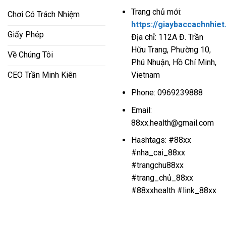
Trang chủ mới:
Chơi Có Trách Nhiệm
https://giaybaccachnhie
Giấy Phép
Địa chỉ: 112A Đ. Trần
Hữu Trang, Phường 10,
Về Chúng Tôi
Phú Nhuận, Hồ Chí Minh,
CEO Trần Minh Kiên
Vietnam
Phone: 0969239888
Email:
88xx.health@gmail.com
Hashtags: #88xx
#nha_cai_88xx
#trangchu88xx
#trang_chủ_88xx
#88xxhealth #link_88xx