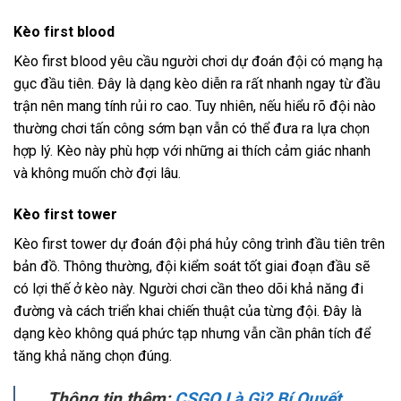
Kèo first blood
Kèo first blood yêu cầu người chơi dự đoán đội có mạng hạ
gục đầu tiên. Đây là dạng kèo diễn ra rất nhanh ngay từ đầu
trận nên mang tính rủi ro cao. Tuy nhiên, nếu hiểu rõ đội nào
thường chơi tấn công sớm bạn vẫn có thể đưa ra lựa chọn
hợp lý. Kèo này phù hợp với những ai thích cảm giác nhanh
và không muốn chờ đợi lâu.
Kèo first tower
Kèo first tower dự đoán đội phá hủy công trình đầu tiên trên
bản đồ. Thông thường, đội kiểm soát tốt giai đoạn đầu sẽ
có lợi thế ở kèo này. Người chơi cần theo dõi khả năng đi
đường và cách triển khai chiến thuật của từng đội. Đây là
dạng kèo không quá phức tạp nhưng vẫn cần phân tích để
tăng khả năng chọn đúng.
Thông tin thêm:
CSGO Là Gì? Bí Quyết