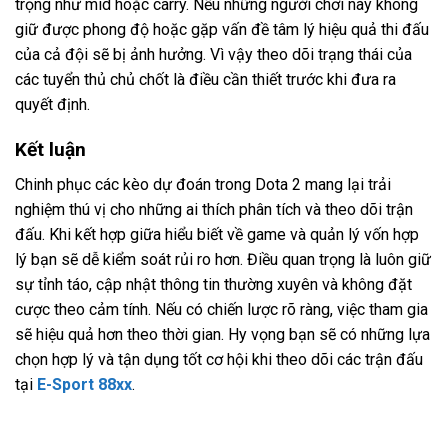
trọng như mid hoặc carry. Nếu những người chơi này không
giữ được phong độ hoặc gặp vấn đề tâm lý hiệu quả thi đấu
của cả đội sẽ bị ảnh hưởng. Vì vậy theo dõi trạng thái của
các tuyển thủ chủ chốt là điều cần thiết trước khi đưa ra
quyết định.
Kết luận
Chinh phục các kèo dự đoán trong Dota 2 mang lại trải
nghiệm thú vị cho những ai thích phân tích và theo dõi trận
đấu. Khi kết hợp giữa hiểu biết về game và quản lý vốn hợp
lý bạn sẽ dễ kiểm soát rủi ro hơn. Điều quan trọng là luôn giữ
sự tỉnh táo, cập nhật thông tin thường xuyên và không đặt
cược theo cảm tính. Nếu có chiến lược rõ ràng, việc tham gia
sẽ hiệu quả hơn theo thời gian. Hy vọng bạn sẽ có những lựa
chọn hợp lý và tận dụng tốt cơ hội khi theo dõi các trận đấu
tại
E-Sport 88xx
.